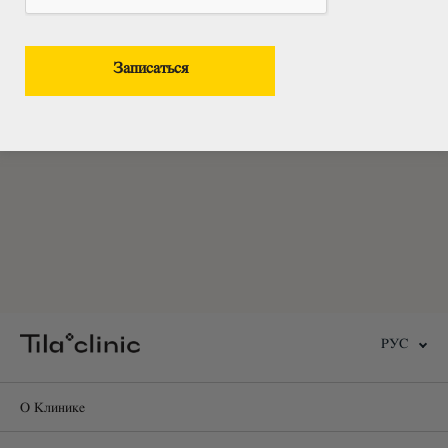
РУС
О Клинике