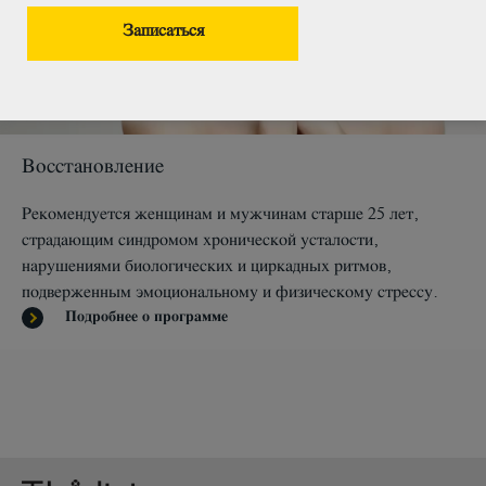
Восстановление
Рекомендуется женщинам и мужчинам старше 25 лет,
страдающим синдромом хронической усталости,
нарушениями биологических и циркадных ритмов,
подверженным эмоциональному и физическому стрессу.
Подробнее о программе