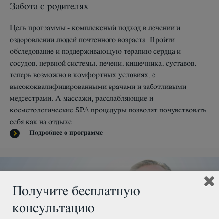
Забота о родителях
Цель программы - комплексный подход в лечении и
оздоровлении людей почтенного возраста. Пройти
обследование и поддерживающую терапию сердца и
сосудов, нервной системы, печени, кишечника, суставов,
теперь возможно в комфортных условиях, с
высококвалифицированными врачами и заботливыми
медсестрами. А массажи, расслабляющие и
косметологические SPA процедуры позволят почувствовать
себя как на отдыхе.
Подробнее о программе
Получите бесплатную
консультацию