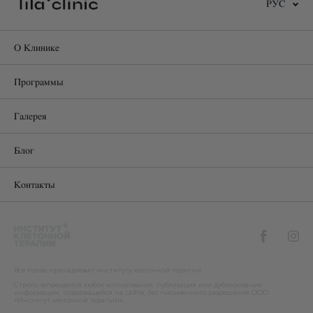
РУС
О Клинике
Программы
Галерея
Блог
Контакты
Все права принадлежат институту клеточной терапии
Строго запрещается любое копирование, публикация или дублирование
информации, содержащейся на сайте, без письменного разрешения ООО
«Институт клеточной терапии».