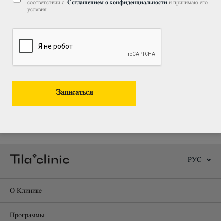
соответствии с
Соглашением о конфиденциальности
и принимаю его
условия
Антистресс
Рекомендуется женщинам и мужчинам, желающим в
экспресс режиме избавиться от усталости, мягко очистить
организм и избежать обострения хронических заболеваний
Подробнее о программе
РУС
О Клинике
Программы